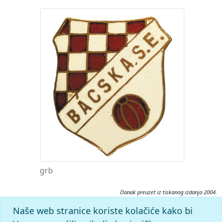
grb
članak preuzet iz tiskanog izdanja 2004.
Citiranje:
Naše web stranice koriste kolačiće kako bi
Bačka.
Nogometni leksikon (2004), mrežno izdanje.