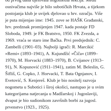
od prvog dana djelovala nogometna sekcija. Među
osnivačima najviše je bilo subotičkih Hrvata, a tijekom
postojanja klub je uvijek djelovao u hrv. ozračju. Više
je puta mijenjao ime: 1945. zove se HAŠK Građanski,
hrv. predznak promijenjen 1947. kada postaje FD
Sloboda, 1949. je FK Bratstvo, 1950. FK Zvezda, a
1969. vraća se staro ime Bačka. Prvi predsjednik: C.
Zambelli (1901–03). Najbolji igrači: R. Marcikić
»Remi« (1893–1941), A. Kujundžić »Čiča« (1899–
1970), M. Horvacki (1883–1970), B. Cvijanov (1913–
91), N. Kopunović (1911–1941), zatim M. Beleslin, G.
Šifliš, G. Copko, J. Horvacki, T. Bata Ognjanov, I.
Evetović, S. Kenjereš. Klub je bio nositelj razvoja
nogometa u Subotici i široj okolici, nastupao je u svim
kategorijama natjecanja u Madžarskoj i Jugoslaviji,
dvaput je bio sudionikom završnih borbi za jugosl.
prvenstvo (1923., 1925).