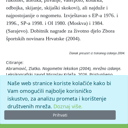
rukomet, atletika, plivanje, vaterpolo, košarka,
odbojka, skijanje, skijaški skokovi), ali najduže i
najpostojanije o nogometu. Izvještavao s EP-a 1976. i
1996., SP-a 1998. i OI 1980. (Moskva) i 1984.
(Sarajevo). Dobitnik nagrade za životno djelo Zbora
športskih novinara Hrvatske (2004).
članak preuzet iz tiskanog izdanja 2004.
Citiranje:
Abramović, Zlatko.
Nogometni leksikon (2004), mrežno izdanje.
Leksikografski zavod Miroslav Krleža, 2026. Pristupljeno
6.8.2026. <https://nogomet.lzmk.hr/clanak/abramovic-
Naše web stranice koriste kolačiće kako bi
zlatko>.
Vam omogućili najbolje korisničko
iskustvo, za analizu prometa i korištenje
društvenih mreža.
Doznaj više.
Prihvati
© 2026. -
Leksikografski zavod
Miroslav Krleža