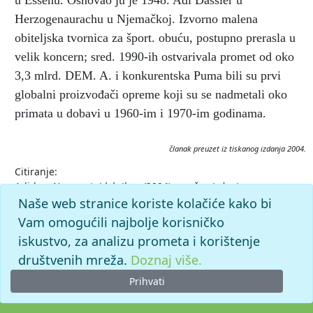
u Essenu. Osnovao ju je 1948. Adi Dassler u
Herzogenaurachu u Njemačkoj. Izvorno malena
obiteljska tvornica za šport. obuću, postupno prerasla u
velik koncern; sred. 1990-ih ostvarivala promet od oko
3,3 mlrd. DEM. A. i konkurentska Puma bili su prvi
globalni proizvođači opreme koji su se nadmetali oko
primata u dobavi u 1960-im i 1970-im godinama.
članak preuzet iz tiskanog izdanja 2004.
Citiranje:
Adidas.
Nogometni leksikon (2004), mrežno izdanje.
Leksikografski zavod Miroslav Krleža, 2026. Pristupljeno
Naše web stranice koriste kolačiće kako bi
7.8.2026. <https://nogomet.lzmk.hr/clanak/adidas>.
Vam omogućili najbolje korisničko
iskustvo, za analizu prometa i korištenje
društvenih mreža.
Doznaj više.
Prihvati
© 2026. -
Leksikografski zavod
Miroslav Krleža