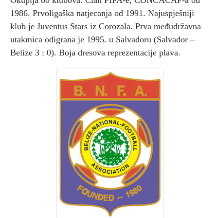
Okuplja 80 klubova. Član FIFA-e, CONCACAF-a od
1986. Prvoligaška natjecanja od 1991. Najuspješniji
klub je Juventus Stars iz Corozala. Prva međudržavna
utakmica odigrana je 1995. u Salvadoru (Salvador –
Belize 3 : 0). Boja dresova reprezentacije plava.