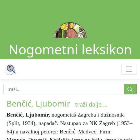
Nogometni leksikon
Benčić, Ljubomir
traži dalje ...
Benčić, Ljubomir
,
nogometaš Zagreba i dužnosnik
(Split, 1934), napadač. Nastupao za NK Zagreb (1953–
64) u navalnoj petorci: Benčić–Medved–Firm–