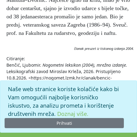
Mantula–Dvornić. Najčešće igrao na krilu, imao je vrlo
dobar centaršut, sjajno je izvodio udarce s bijele točke,
od 38 jedanaesteraca promašio je samo jedan. Bio je
predsj. veteranskog saveza Zagreba (1986–94). Sveuč.
prof. na Fakultetu za rudarstvo, geodeziju i naftu.
članak preuzet iz tiskanog izdanja 2004.
Citiranje:
Benčić, Ljubomir.
Nogometni leksikon (2004), mrežno izdanje.
Leksikografski zavod Miroslav Krleža, 2026. Pristupljeno
10.8.2026. <https://nogomet.lzmk.hr/clanak/bencic-
ljubomir>.
Naše web stranice koriste kolačiće kako bi
Vam omogućili najbolje korisničko
iskustvo, za analizu prometa i korištenje
društvenih mreža.
Doznaj više.
Prihvati
© 2026. -
Leksikografski zavod
Miroslav Krleža