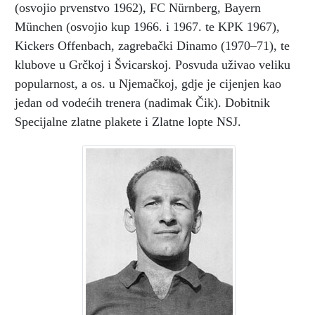
(osvojio prvenstvo 1962), FC Nürnberg, Bayern
München (osvojio kup 1966. i 1967. te KPK 1967),
Kickers Offenbach, zagrebački Dinamo (1970–71), te
klubove u Grčkoj i Švicarskoj. Posvuda uživao veliku
popularnost, a os. u Njemačkoj, gdje je cijenjen kao
jedan od vodećih trenera (nadimak Čik). Dobitnik
Specijalne zlatne plakete i Zlatne lopte NSJ.