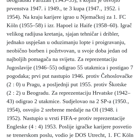
beogradski Partizan (1945–55), s kojim je osvojio
prvenstva 1947. i 1949., te 3 kupa (1947., 1952. i
1954). Na kraju karijere igrao u Njemačkoj za 1. FC
Köln (1955–58) i izr. Hapoel iz Haife (1958–60). Igrač
velikog radijusa kretanja, sjajan tehničar i dribler,
jednako uspješan u oduzimanju lopte i proigravanju,
neobično borben i požrtvovan, u svoje doba jedan od
najboljih pomagača na svijetu. Za reprezentaciju
Jugoslavije (1946–55) odigrao 55 utakmica i postigao 7
pogodaka; prvi put nastupio 1946. protiv Čehoslovačke
(2 : 0) u Pragu, a posljednji put 1955. protiv Škotske
(2 : 2) u Beogradu. Za reprezentaciju Hrvatske (1942–
43) odigrao 2 utakmice. Sudjelovao na 2 SP-a (1950.,
1954), osvojio 2 srebrene medalje na OI (1948. i
1952). Nastupio u vrsti FIFA-e protiv reprezentacije
Engleske (4 : 4) 1953. Poslije igračke karijere posvetio
se trenerskom poslu, vodio je DOS Utrecht, 1. FC Köln