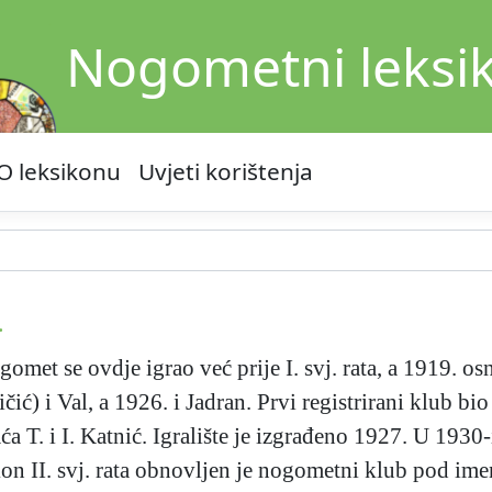
Nogometni leksi
O leksikonu
Uvjeti korištenja
.
omet se ovdje igrao već prije I. svj. rata, a 1919. os
čić) i Val, a 1926. i Jadran. Prvi registrirani klub bi
aća T. i I. Katnić. Igralište je izgrađeno 1927. U 193
on II. svj. rata obnovljen je nogometni klub pod im