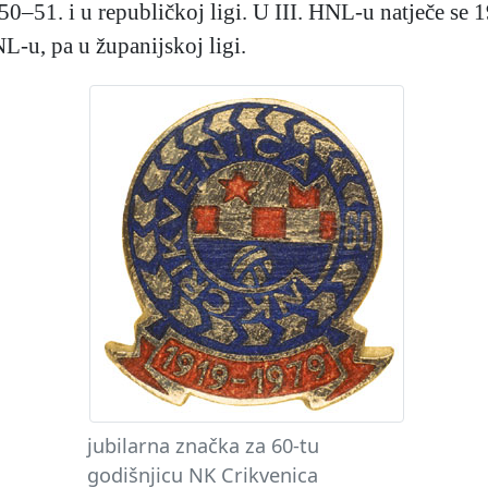
950–51. i u republičkoj ligi. U III. HNL-u natječe s
-u, pa u županijskoj ligi.
jubilarna značka za 60-tu
godišnjicu NK Crikvenica