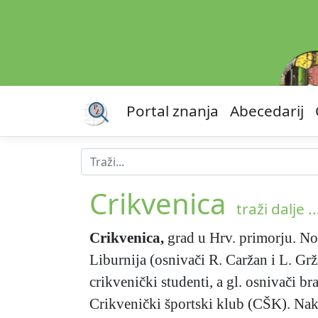
Portal znanja
Abecedarij
Crikvenica
traži dalje ..
Crikvenica
,
grad u Hrv. primorju. Nog
Liburnija (osnivači R. Caržan i L. Grži
crikvenički studenti, a gl. osnivači br
Crikvenički športski klub (CŠK). Nak