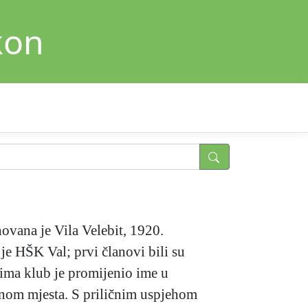
kon
novana je Vila Velebit, 1920.
o je HŠK Val; prvi članovi bili su
0-ima klub je promijenio ime u
enom mjesta. S priličnim uspjehom