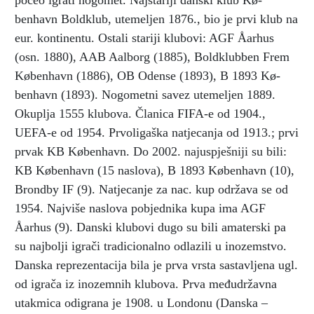
počeo igrati nogomet. Najstariji danski klub Kø­
benhavn Boldklub, utemeljen 1876., bio je prvi klub na
eur. kontinentu. Ostali stariji klubovi: AGF Åarhus
(osn. 1880), AAB Aalborg (1885), Boldklubben Frem
Kø­benhavn (1886), OB Odense (1893), B 1893 Kø­
benhavn (1893). Nogometni savez utemeljen 1889.
Okuplja 1555 klubova. Članica FIFA-e od 1904.,
UEFA-e od 1954. Prvoligaška natjecanja od 1913.; prvi
prvak KB Kø­benhavn. Do 2002. najuspješniji su bili:
KB Kø­benhavn (15 naslova), B 1893 Kø­benhavn (10),
Brondby IF (9). Natjecanje za nac. kup održava se od
1954. Najviše naslova pobjednika kupa ima AGF
Åarhus (9). Danski klubovi dugo su bili amaterski pa
su najbolji igrači tradicionalno odlazili u inozemstvo.
Danska reprezentacija bila je prva vrsta sastavljena ugl.
od igrača iz inozemnih klubova. Prva međudržavna
utakmica odigrana je 1908. u Londonu (Danska –