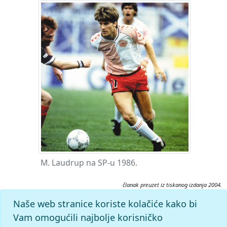
M. Laudrup na SP-u 1986.
članak preuzet iz tiskanog izdanja 2004.
Citiranje:
Naše web stranice koriste kolačiće kako bi
Danska.
Nogometni leksikon (2004), mrežno izdanje.
Vam omogućili najbolje korisničko
Leksikografski zavod Miroslav Krleža, 2026. Pristupljeno