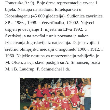
Francuska 9 : 0). Boje dresa reprezentacije crvena i
bijela. Nastupa na stadionu Idræ­tsparken u
Kopenhagenu (45 000 gledatelja). Sudionica završnice
SP-a 1986., 1998. – četvrtfinalist, i 2002. Najveći
uspjeh je osvajanje 1. mjesta na EP-u 1992. u
Švedskoj, a na završni turnir pozvana je nakon
izbacivanja Jugoslavije iz natjecanja. D. je osvojila i
srebrnu olimpijsku medalju u nogometu 1908., 1912. i
1960. Najviše nastupa za reprezentaciju zabilježio je
M. Olsen, a svj. slavu postigli su A. Simonsen, braća
M. i B. Laudrup, P. Schmeichel i dr.