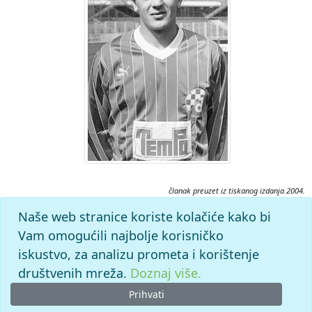
članak preuzet iz tiskanog izdanja 2004.
Citiranje:
Naše web stranice koriste kolačiće kako bi
Deverić, Stjepan.
Nogometni leksikon (2004), mrežno izdanje.
Vam omogućili najbolje korisničko
Leksikografski zavod Miroslav Krleža, 2026. Pristupljeno
iskustvo, za analizu prometa i korištenje
6.8.2026. <https://nogomet.lzmk.hr/clanak/deveric-stjepan>.
društvenih mreža.
Doznaj više.
Prihvati
© 2026. -
Leksikografski zavod
Miroslav Krleža