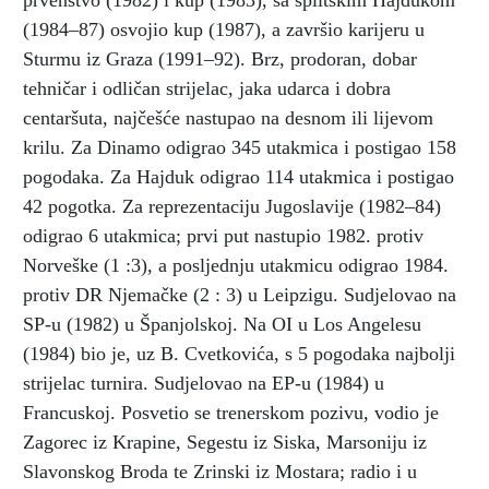
prvenstvo (1982) i kup (1983), sa splitskim Hajdukom
(1984–87) osvojio kup (1987), a završio karijeru u
Sturmu iz Graza (1991–92). Brz, prodoran, dobar
tehničar i odličan strijelac, jaka udarca i dobra
centaršuta, najčešće nastupao na desnom ili lijevom
krilu. Za Dinamo odigrao 345 utakmica i postigao 158
pogodaka. Za Hajduk odigrao 114 utakmica i postigao
42 pogotka. Za reprezentaciju Jugoslavije (1982–84)
odigrao 6 utakmica; prvi put nastupio 1982. protiv
Norveške (1 :3), a posljednju utakmicu odigrao 1984.
protiv DR Njemačke (2 : 3) u Leipzigu. Sudjelovao na
SP-u (1982) u Španjolskoj. Na OI u Los Angelesu
(1984) bio je, uz B. Cvetkovića, s 5 pogodaka najbolji
strijelac turnira. Sudjelovao na EP-u (1984) u
Francuskoj. Posvetio se trenerskom pozivu, vodio je
Zagorec iz Krapine, Segestu iz Siska, Marsoniju iz
Slavonskog Broda te Zrinski iz Mostara; radio i u