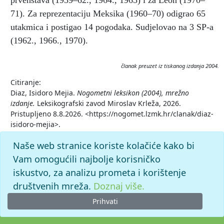
prvenstava (1959–62., 1964., 1965) i za León (1970–
71). Za reprezentaciju Meksika (1960–70) odigrao 65
utakmica i postigao 14 pogodaka. Sudjelovao na 3 SP-a
(1962., 1966., 1970).
članak preuzet iz tiskanog izdanja 2004.
Citiranje:
Diaz, Isidoro Mejia.
Nogometni leksikon (2004), mrežno
izdanje.
Leksikografski zavod Miroslav Krleža, 2026.
Pristupljeno 8.8.2026. <https://nogomet.lzmk.hr/clanak/diaz-
isidoro-mejia>.
Naše web stranice koriste kolačiće kako bi
Vam omogućili najbolje korisničko
iskustvo, za analizu prometa i korištenje
društvenih mreža.
Doznaj više.
Prihvati
© 2026. -
Leksikografski zavod
Miroslav Krleža