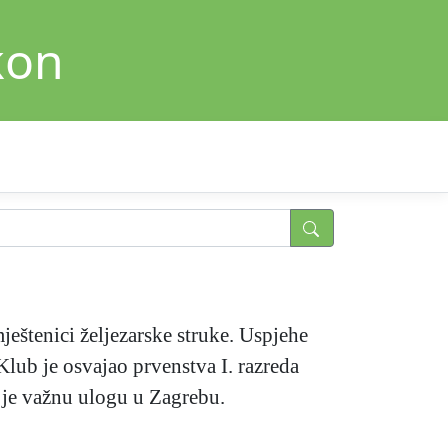
kon
ještenici željezarske struke. Uspjehe
lub je osvajao prvenstva I. razreda
 je važnu ulogu u Zagrebu.