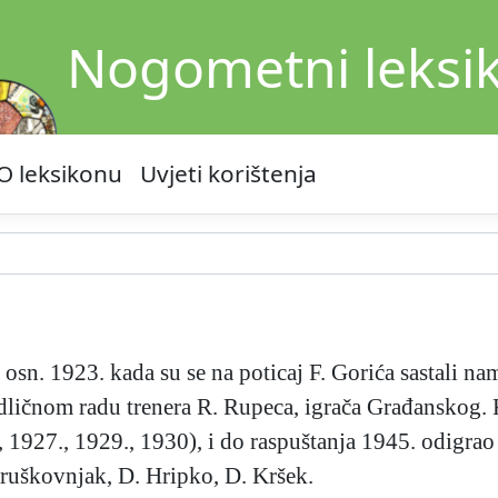
Nogometni leksi
O leksikonu
Uvjeti korištenja
sn. 1923. kada su se na poticaj F. Gorića sastali nam
ličnom radu trenera R. Rupeca, igrača Građanskog. K
 1927., 1929., 1930), i do raspuštanja 1945. odigrao
 Gruškovnjak, D. Hripko, D. Kršek.