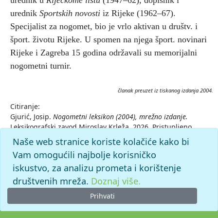
urednik u
Riječkome listu
(1947–62), dopisnik i
urednik
Sportskih novosti
iz Rijeke (1962–67).
Specijalist za nogomet, bio je vrlo aktivan u društv. i
šport. životu Rijeke. U spomen na njega šport. novinari
Rijeke i Zagreba 15 godina održavali su memorijalni
nogometni turnir.
članak preuzet iz tiskanog izdanja 2004.
Citiranje:
Gjurić, Josip.
Nogometni leksikon (2004), mrežno izdanje.
Leksikografski zavod Miroslav Krleža, 2026. Pristupljeno
7.8.2026. <https://nogomet.lzmk.hr/clanak/gjuric-josip>.
Naše web stranice koriste kolačiće kako bi
Vam omogućili najbolje korisničko
iskustvo, za analizu prometa i korištenje
društvenih mreža.
Doznaj više.
Prihvati
© 2026. -
Leksikografski zavod
Miroslav Krleža