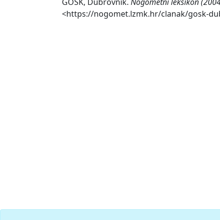
GOŠK, Dubrovnik.
Nogometni leksikon (2004
<https://nogomet.lzmk.hr/clanak/gosk-du