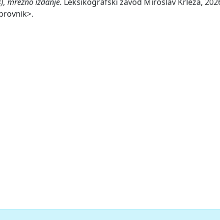
), mrežno izdanje.
Leksikografski zavod Miroslav Krleža, 2026
brovnik>.