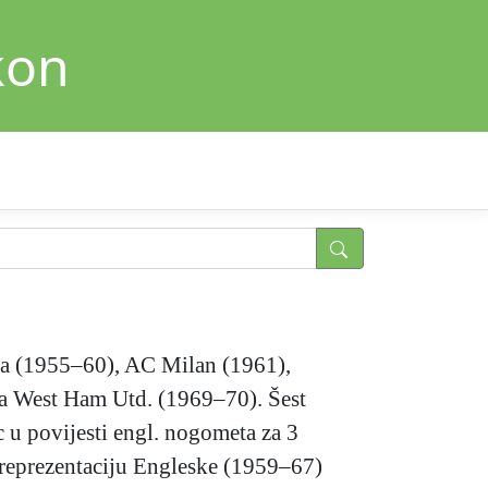
kon
ea (1955–60), AC Milan (1961),
za West Ham Utd. (1969–70). Šest
ac u povijesti engl. nogometa za 3
 reprezentaciju Engleske (1959–67)