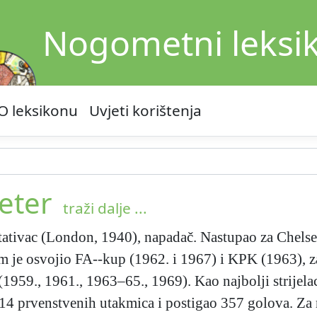
Nogometni leksi
O leksikonu
Uvjeti korištenja
eter
traži dalje ...
tativac (London, 1940), napadač. Nastupao za Chels
m je osvojio FA--kup (1962. i 1967) i KPK (1963), 
a (1959., 1961., 1963–65., 1969). Kao najbolji strijel
14 prvenstvenih utakmica i postigao 357 golova. Za