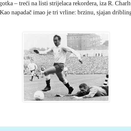
ka – treći na listi strijelaca rekordera, iza R. Charl
ao napadač imao je tri vrline: brzinu, sjajan driblin