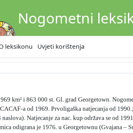
Nogometni leksi
O leksikonu
Uvjeti korištenja
 969 km² i 863 000 st. Gl. grad Georgetown. Nogome
CACAF-a od 1969. Prvoligaška natjecanja od 1990.;
(3 naslova). Natjecanje za nac. kup održava se od 199
ica odigrana je 1976. u Georgetownu (Gvajana – Su