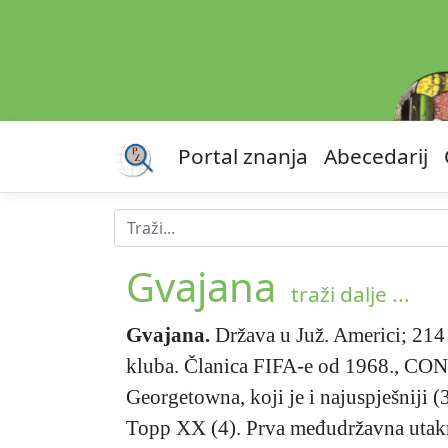
Portal znanja
Abecedarij
Gvajana
traži dalje ...
Gvajana
.
Država u Juž. Americi; 214
kluba. Članica FIFA-e od 1968., CON
Georgetowna, koji je i najuspješniji 
Topp XX (4). Prva međudržavna utakm