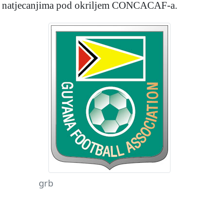
a u natjecanjima pod okriljem CONCACAF-a.
grb