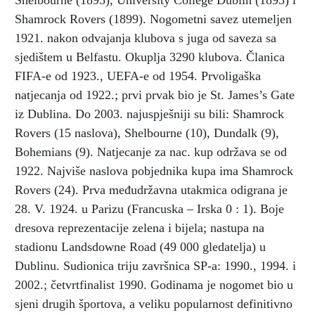
Shelbourne (1895), University College Dublin (1895) i
Shamrock Rovers (1899). Nogometni savez utemeljen
1921. nakon odvajanja klubova s juga od saveza sa
sjedištem u Belfastu. Okuplja 3290 klubova. Članica
FIFA-e od 1923., UEFA-e od 1954. Prvoligaška
natjecanja od 1922.; prvi prvak bio je St. James’s Gate
iz Dublina. Do 2003. najuspješniji su bili: Shamrock
Rovers (15 naslova), Shelbourne (10), Dundalk (9),
Bohemians (9). Natjecanje za nac. kup održava se od
1922. Najviše naslova pobjednika kupa ima Shamrock
Rovers (24). Prva međudržavna utakmica odigrana je
28. V. 1924. u Parizu (Francuska – Irska 0 : 1). Boje
dresova reprezentacije zelena i bijela; nastupa na
stadionu Landsdowne Road (49 000 gledatelja) u
Dublinu. Sudionica triju završnica SP-a: 1990., 1994. i
2002.; četvrtfinalist 1990. Godinama je nogomet bio u
sjeni drugih športova, a veliku popularnost definitivno