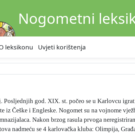
Nogometni leksi
O leksikonu
Uvjeti korištenja
j. Posljednjih god. XIX. st. počeo se u Karlovcu igr
e iz Češke i Engleske. Nogomet su na vojnome vježbal
imnazijalaca. Nakon brzog rasula prvoga neregistrira
atova nadmeću se 4 karlovačka kluba: Olimpija, Građa