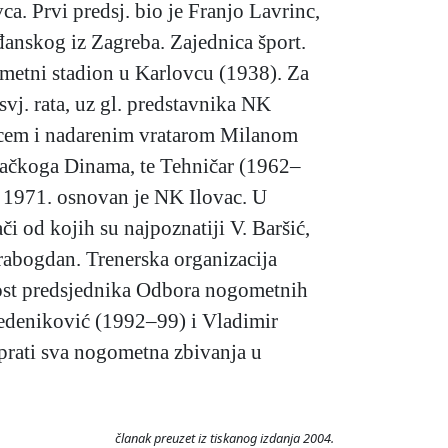
a. Prvi predsj. bio je Franjo Lavrinc,
ađanskog iz Zagreba. Zajednica šport.
ometni stadion u Karlovcu (1938). Za
j. rata, uz gl. predstavnika NK
ipcem i nadarenim vratarom Milanom
ebačkoga Dinama, te Tehničar (1962–
ra 1971. osnovan je NK Ilovac. U
či od kojih su najpoznatiji V. Baršić,
Karabogdan. Trenerska organizacija
žnost predsjednika Odbora nogometnih
Bedeniković (1992–99) i Vladimir
prati sva nogometna zbivanja u
članak preuzet iz tiskanog izdanja 2004.