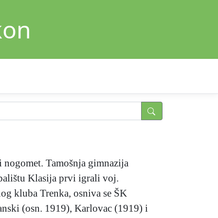
kon
ati nogomet. Tamošnja gimnazija
ištu Klasija prvi igrali voj.
nog kluba Trenka, osniva se ŠK
nski (osn. 1919), Karlovac (1919) i