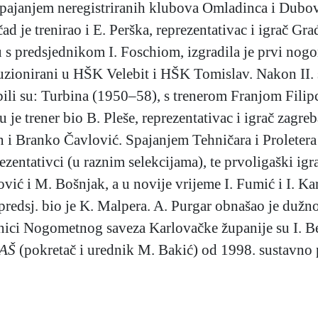
 spajanjem neregistriranih klubova Omladinca i Dubovc
ad je trenirao i E. Perška, reprezentativac i igrač Gr
 s predsjednikom I. Foschiom, izgradila je prvi nog
zionirani u HŠK Velebit i HŠK Tomislav. Nakon II. sv
 bili su: Turbina (1950–58), s trenerom Franjom Fil
je trener bio B. Pleše, reprezentativac i igrač zagr
nin i Branko Čavlović. Spajanjem Tehničara i Prolete
ezentativci (u raznim selekcijama), te prvoligaški igra
tković i M. Bošnjak, a u novije vrijeme I. Fumić i I. 
 predsj. bio je K. Malpera. A. Purgar obnašao je du
dnici Nogometnog saveza Karlovačke županije su I. 
AŠ
(pokretač i urednik M. Bakić) od 1998. sustavno 