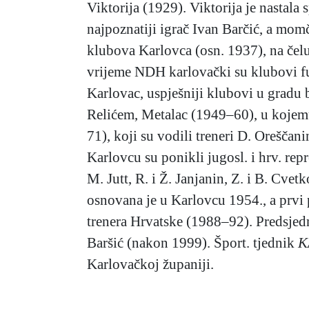
Viktorija (1929). Viktorija je nastala
najpoznatiji igrač Ivan Barčić, a momč
klubova Karlovca (osn. 1937), na čelu
vrijeme NDH karlovački su klubovi fu
Karlovac, uspješniji klubovi u gradu
Relićem, Metalac (1949–60), u kojemu 
71), koji su vodili treneri D. Orešča
Karlovcu su ponikli jugosl. i hrv. repr
M. Jutt, R. i Ž. Janjanin, Z. i B. Cve
osnovana je u Karlovcu 1954., a prvi
trenera Hrvatske (1988–92). Predsje
Baršić (nakon 1999). Šport. tjednik
K
Karlovačkoj županiji.