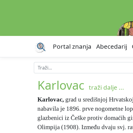
Portal znanja
Abecedarij
Karlovac
traži dalje ...
Karlovac
,
grad u središnjoj Hrvatsko
nabavila je 1896. prve nogometne lopt
glazbenici iz Češke protiv domaćih g
Olimpija (1908). Između dvaju svj. r