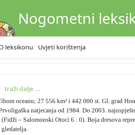
Nogometni leksi
O leksikonu
Uvjeti korištenja
traži dalje ...
ihom oceanu; 27 556 km² i 442 000 st. Gl. grad Hon
rvoligaška natjecanja od 1984. Do 2003. najuspješn
 (Fidži – Salomonski Otoci 6 : 0). Boja dresova repre
gledatelja.