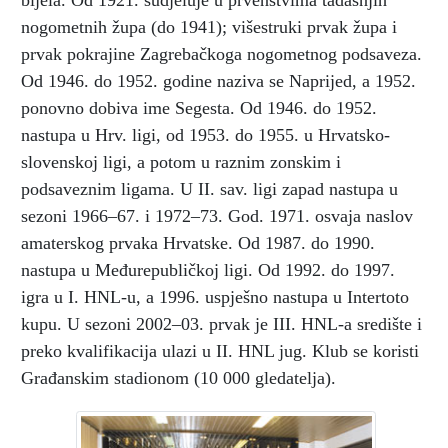
bijela. Od 1921. sudjeluje u prvenstvima tadašnjih
nogometnih župa (do 1941); višestruki prvak župa i
prvak pokrajine Zagrebačkoga nogometnog podsaveza.
Od 1946. do 1952. godine naziva se Naprijed, a 1952.
ponovno dobiva ime Segesta. Od 1946. do 1952.
nastupa u Hrv. ligi, od 1953. do 1955. u Hrvatsko-
slovenskoj ligi, a potom u raznim zonskim i
podsaveznim ligama. U II. sav. ligi zapad nastupa u
sezoni 1966–67. i 1972–73. God. 1971. osvaja naslov
amaterskog prvaka Hrvatske. Od 1987. do 1990.
nastupa u Međurepubličkoj ligi. Od 1992. do 1997.
igra u I. HNL-u, a 1996. uspješno nastupa u Intertoto
kupu. U sezoni 2002–03. prvak je III. HNL-a središte i
preko kvalifikacija ulazi u II. HNL jug. Klub se koristi
Građanskim stadionom (10 000 gledatelja).