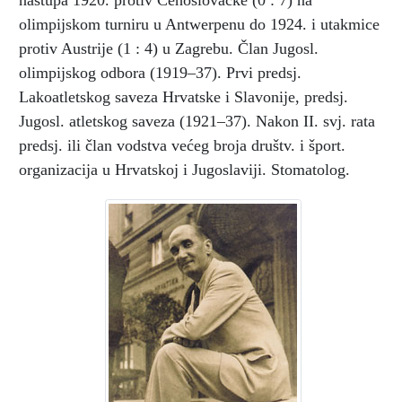
nastupa 1920. protiv Čehoslovačke (0 : 7) na
olimpijskom turniru u Antwerpenu do 1924. i utakmice
protiv Austrije (1 : 4) u Zagrebu. Član Jugosl.
olimpijskog odbora (1919–37). Prvi predsj.
Lakoatletskog saveza Hrvatske i Slavonije, predsj.
Jugosl. atletskog saveza (1921–37). Nakon II. svj. rata
predsj. ili član vodstva većeg broja društv. i šport.
organizacija u Hrvatskoj i Jugoslaviji. Stomatolog.