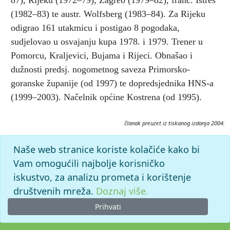
87), Rijeku (1972–79), Zagreb (1979–82), franc. Istres
(1982–83) te austr. Wolfsberg (1983–84). Za Rijeku
odigrao 161 utakmicu i postigao 8 pogodaka,
sudjelovao u osvajanju kupa 1978. i 1979. Trener u
Pomorcu, Kraljevici, Bujama i Rijeci. Obnašao i
dužnosti predsj. nogometnog saveza Primorsko-
goranske županije (od 1997) te dopredsjednika HNS-a
(1999–2003). Načelnik općine Kostrena (od 1995).
članak preuzet iz tiskanog izdanja 2004.
Citiranje:
Naše web stranice koriste kolačiće kako bi
Uljan, Miroslav.
Nogometni leksikon (2004), mrežno izdanje.
Leksikografski zavod Miroslav Krleža, 2026. Pristupljeno
Vam omogućili najbolje korisničko
8.8.2026. <https://nogomet.lzmk.hr/clanak/uljan-miroslav>.
iskustvo, za analizu prometa i korištenje
društvenih mreža.
Doznaj više.
Prihvati
© 2026. -
Leksikografski zavod
Miroslav Krleža