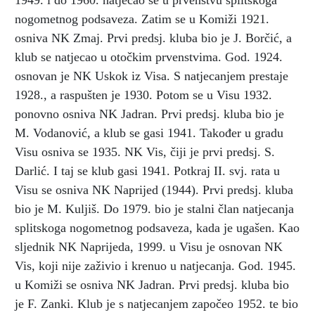
1949. i do 1960. natjecao se u prvenstvu splitskoga
nogometnog podsaveza. Zatim se u Komiži 1921.
osniva NK Zmaj. Prvi predsj. kluba bio je J. Borčić, a
klub se natjecao u otočkim prvenstvima. God. 1924.
osnovan je NK Uskok iz Visa. S natjecanjem prestaje
1928., a raspušten je 1930. Potom se u Visu 1932.
ponovno osniva NK Jadran. Prvi predsj. kluba bio je
M. Vodanović, a klub se gasi 1941. Također u gradu
Visu osniva se 1935. NK Vis, čiji je prvi predsj. S.
Darlić. I taj se klub gasi 1941. Potkraj II. svj. rata u
Visu se osniva NK Naprijed (1944). Prvi predsj. kluba
bio je M. Kuljiš. Do 1979. bio je stalni član natjecanja
splitskoga nogometnog podsaveza, kada je ugašen. Kao
sljednik NK Naprijeda, 1999. u Visu je osnovan NK
Vis, koji nije zaživio i krenuo u natjecanja. God. 1945.
u Komiži se osniva NK Jadran. Prvi predsj. kluba bio
je F. Zanki. Klub je s natjecanjem započeo 1952. te bio