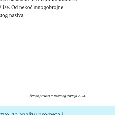
. Pliše. Od nekoć mnogobrojne
tog naziva.
članak preuzet iz tiskanog izdanja 2004.
no 6.8.2026.
stvo, za analizu prometa i