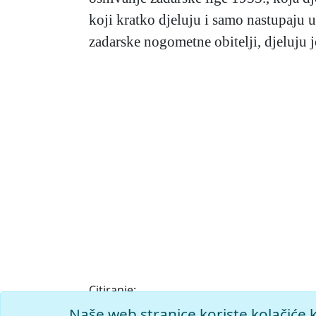
koji kratko djeluju i samo nastupaju 
zadarske nogometne obitelji, djeluju
Citiranje:
Zadar.
Nogometni leksikon (2004), mrežno izd
Naše web stranice koriste kolačiće 