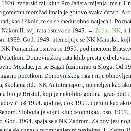
. 1920. zadarski tal. klub Pro Jadera mijenja ime u U
Nogometnu momčad imala je gotovo svaka četvrt: Arba
rad, kao i škole, te su se međusobno natjecali. Pozna
. Nakon II. svj. rata osniva se 1945. →
Zadar, NK
, a 
 1959. God. 1949. utemeljuje se NK Maraska, koji d
ni. NK Puntamika osniva se 1950. pod imenom Bratstv
 Početkom Domovinskog rata klub prestaje djelovati
novno Metalac, jer se Bagat fuzionirao u Slogu. Od 
se ugasio početkom Domovinskog rata i nije obnovljen
, školama itd.: NK Autotransport, utemeljen kao akti
ana bio je Bristol, koji je nekoliko godina igrao pod
. Radović još 1954. godine, dok 1955. djeluju kao akti
om. Sloboda je vojni klub »topnika«, osn. 1957., a g
vić. God. 1964. spaja se s NK Zadrom. Za povijest no
djeluje do danas s promijenjenim nazivima. U Zadru 