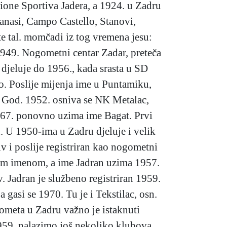
nione Sportiva Jadera, a 1924. u Zadru
nasi, Campo Castello, Stanovi,
te tal. momčadi iz tog vremena jesu:
1949. Nogometni centar Zadar, preteča
jeluje do 1956., kada srasta u SD
o. Poslije mijenja ime u Puntamiku,
. God. 1952. osniva se NK Metalac,
1967. ponovno uzima ime Bagat. Prvi
. U 1950-ima u Zadru djeluje i velik
v i poslije registriran kao nogometni
 tim imenom, a ime Jadran uzima 1957.
v. Jadran je službeno registriran 1959.
asi se 1970. Tu je i Tekstilac, osn.
gometa u Zadru važno je istaknuti
1959. nalazimo još nekoliko klubova