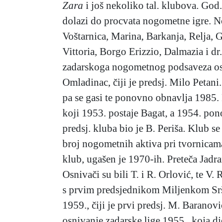
Zara
i još nekoliko tal. klubova. God
dolazi do procvata nogometne igre. 
Voštarnica, Marina, Barkanja, Relja, G
Vittoria, Borgo Erizzio, Dalmazia i dr
zadarskoga nogometnog podsaveza osn.
Omladinac, čiji je predsj. Milo Peta
pa se gasi te ponovno obnavlja 1985.
koji 1953. postaje Bagat, a 1954. po
predsj. kluba bio je B. Periša. Klub 
broj nogometnih aktiva pri tvornicama
klub, ugašen je 1970-ih. Preteča Jadr
Osnivači su bili T. i R. Orlović, te V
s prvim predsjednikom Miljenkom Sršen
1959., čiji je prvi predsj. M. Barano
osnivanje zadarske lige 1955., koja 