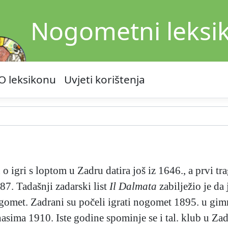
Nogometni leksi
O leksikonu
Uvjeti korištenja
o igri s loptom u Zadru datira još iz 1646., a prvi t
7. Tadašnji zadarski list
Il Dalmata
zabilježio je da 
gomet. Zadrani su počeli igrati nogomet 1895. u gimn
asima 1910. Iste godine spominje se i tal. klub u Za