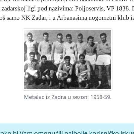
u zadarskoj ligi pod nazivima: Poljoservis, VP 1838
 još samo NK Zadar, i u Arbanasima nogometni klub is
Metalac iz Zadra u sezoni 1958-59.
anje.
Leksikografski zavod Miroslav Krleža, 2026. Pristuplje
kako bi Vam omogućili najbolje korisničko isku