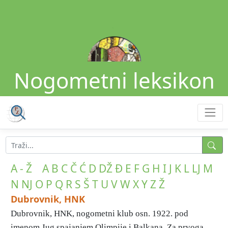
Nogometni leksikon
A - Ž
A
B
C
Č
Ć
D
DŽ
Đ
E
F
G
H
I
J
K
L
LJ
M
N
NJ
O
P
Q
R
S
Š
T
U
V
W
X
Y
Z
Ž
Dubrovnik, HNK
Dubrovnik, HNK, nogometni klub osn. 1922. pod
imenom Jug spajanjem Olimpije i Balkana. Za prvoga