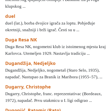
klupskog ...
duel
duel (lat.), borba dvojice igrača za loptu. Pobjeđuje
okretniji, snažniji i brži igrač. Česti su u ...
Duga Resa NK
Duga Resa NK, nogometni klub iz istoimenog mjesta kraj
Karlovca. Utemeljen 1929. Nastavlja tradiciju ...
Dugandžija, Nedjeljko
Dugandžija, Nedjeljko, nogometaš (Staro Selo, 1935),
napadač. Nastupao za Branik iz Maribora (1955–57), ...
Dugarry, Christophe
Dugarry, Christophe, franc. reprezentativac (Bordeaux,
1972), napadač. Prvu utakmicu u I. ligi odigrao ...
Dugonjić, Ratomir (Rato)