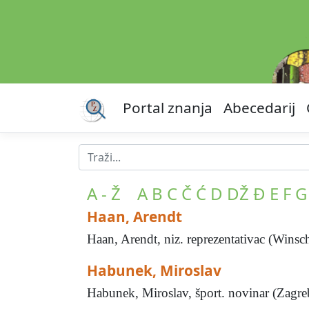
Portal znanja
Abecedarij
A - Ž
A
B
C
Č
Ć
D
DŽ
Đ
E
F
G
Haan, Arendt
Haan, Arendt, niz. reprezentativac (Winsch
Habunek, Miroslav
Habunek, Miroslav, šport. novinar (Zagreb,