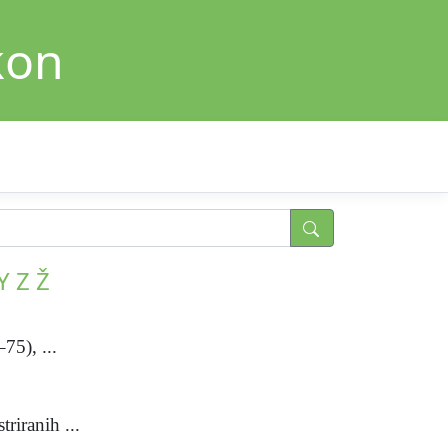
kon
Y
Z
Ž
75), ...
riranih ...