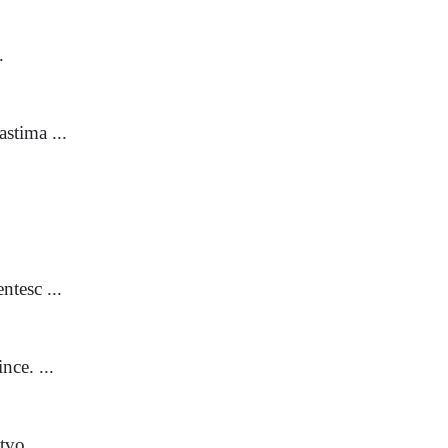
.
stima ...
ntesc ...
nce. ...
vo ...