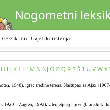
Nogometni leksi
O leksikonu
Uvjeti korištenja
H
I
J
K
L
LJ
M
N
NJ
O
P
Q
R
S
Š
T
U
V
W
X
oten, 1948), igrač sredine terena. Nastupao za Ajax (1967–
 1920 – Zagreb, 1992). Utemeljitelj i prvi gl. urednik Ilust