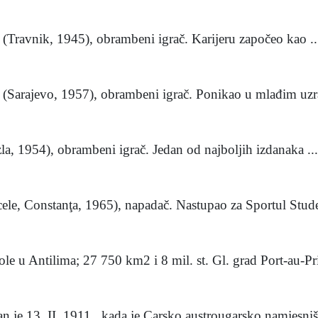
 (Travnik, 1945), obrambeni igrač. Karijeru započeo kao ..
c (Sarajevo, 1957), obrambeni igrač. Ponikao u mlađim uzra
zla, 1954), obrambeni igrač. Jedan od najboljih izdanaka ...
cele, Constanţa, 1965), napadač. Nastupao za Sportul Stude
ole u Antilima; 27 750 km2 i 8 mil. st. Gl. grad Port-au-Pri
 je 13. II. 1911., kada je Carsko austrougarsko namjesništ