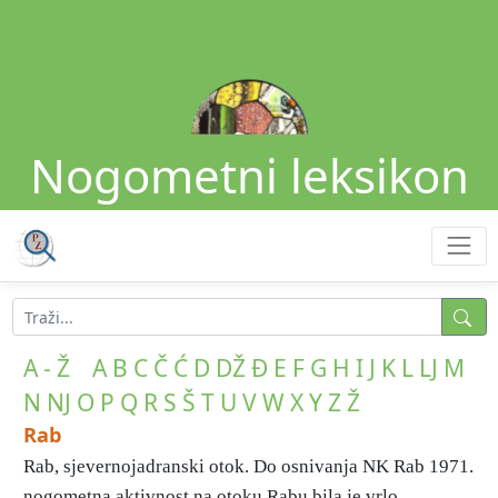
Nogometni leksikon
A - Ž
A
B
C
Č
Ć
D
DŽ
Đ
E
F
G
H
I
J
K
L
LJ
M
N
NJ
O
P
Q
R
S
Š
T
U
V
W
X
Y
Z
Ž
Rab
Rab, sjevernojadranski otok. Do osnivanja NK Rab 1971.
nogometna aktivnost na otoku Rabu bila je vrlo ...