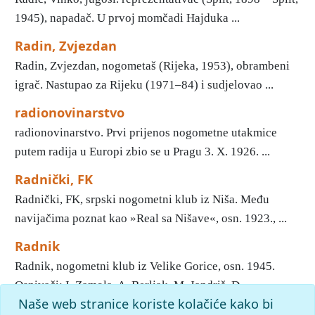
1945), napadač. U prvoj momčadi Hajduka ...
Radin, Zvjezdan
Radin, Zvjezdan, nogometaš (Rijeka, 1953), obrambeni
igrač. Nastupao za Rijeku (1971–84) i sudjelovao ...
radionovinarstvo
radionovinarstvo. Prvi prijenos nogometne utakmice
putem radija u Europi zbio se u Pragu 3. X. 1926. ...
Radnički, FK
Radnički, FK, srpski nogometni klub iz Niša. Među
navijačima poznat kao »Real sa Nišave«, osn. 1923., ...
Radnik
Radnik, nogometni klub iz Velike Gorice, osn. 1945.
Osnivači: I. Zamola, A. Berljak, M. Jandriš, D. ...
Naše web stranice koriste kolačiće kako bi
1
2
3
4
5
6
7
8
9
10
»