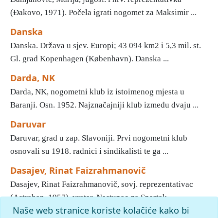
(Đakovo, 1971). Počela igrati nogomet za Maksimir ...
Danska
Danska. Država u sjev. Europi; 43 094 km2 i 5,3 mil. st.
Gl. grad Kopenhagen (Kø­benhavn). Danska ...
Darda, NK
Darda, NK, nogometni klub iz istoimenog mjesta u
Baranji. Osn. 1952. Najznačajniji klub između dvaju ...
Daruvar
Daruvar, grad u zap. Slavoniji. Prvi nogometni klub
osnovali su 1918. radnici i sindikalisti te ga ...
Dasajev, Rinat Faizrahmanovič
Dasajev, Rinat Faizrahmanovič, sovj. reprezentativac
(Astrahan, 1957), vratar. Nastupao za Spartak, ...
Naše web stranice koriste kolačiće kako bi
1
2
3
4
5
6
7
8
9
10
»