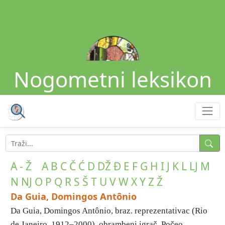
Nogometni leksikon
A - Ž
A
B
C
Č
Ć
D
DŽ
Đ
E
F
G
H
I
J
K
L
LJ
M
N
NJ
O
P
Q
R
S
Š
T
U
V
W
X
Y
Z
Ž
Da Guia, Domingos Antônio
Da Guia, Domingos Antônio, braz. reprezentativac (Rio
de Janeiro, 1912–2000), obrambeni igrač. Počeo ...