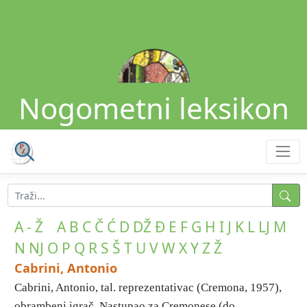
Nogometni leksikon
A - Ž
A
B
C
Č
Ć
D
DŽ
Đ
E
F
G
H
I
J
K
L
LJ
M
N
NJ
O
P
Q
R
S
Š
T
U
V
W
X
Y
Z
Ž
Cabrini, Antonio
Cabrini, Antonio, tal. reprezentativac (Cremona, 1957),
obrambeni igrač. Nastupao za Cremonese (do ...