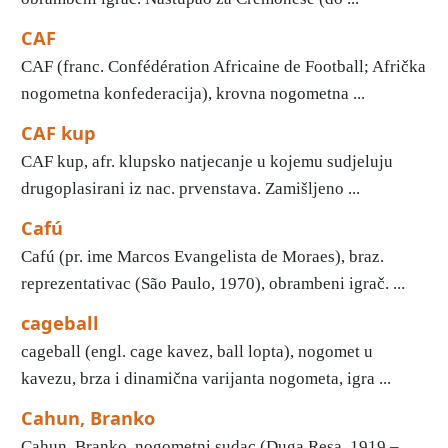
CAF
CAF (franc. Confé­dération Africaine de Football; Afrička
nogometna konfederacija), krovna nogometna ...
CAF kup
CAF kup, afr. klupsko natjecanje u kojemu sudjeluju
drugoplasirani iz nac. prvenstava. Zamišljeno ...
Cafú
Cafú (pr. ime Marcos Evangelista de Moraes), braz.
reprezentativac (São Paulo, 1970), obrambeni igrač. ...
cageball
cageball (engl. cage kavez, ball lopta), nogomet u
kavezu, brza i dinamična varijanta nogometa, igra ...
Cahun, Branko
Cahun, Branko, nogometni sudac (Duga Resa, 1919 –