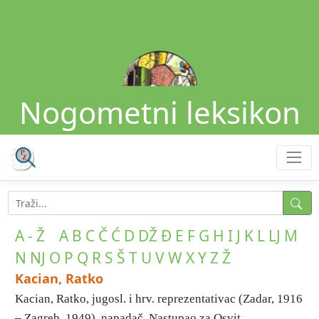
Nogometni leksikon
A - Ž
A
B
C
Č
Ć
D
DŽ
Đ
E
F
G
H
I
J
K
L
LJ
M
N
NJ
O
P
Q
R
S
Š
T
U
V
W
X
Y
Z
Ž
Kacian, Ratko
Kacian, Ratko, jugosl. i hrv. reprezentativac (Zadar, 1916
– Zagreb, 1949), napadač. Nastupao za Osvit ...