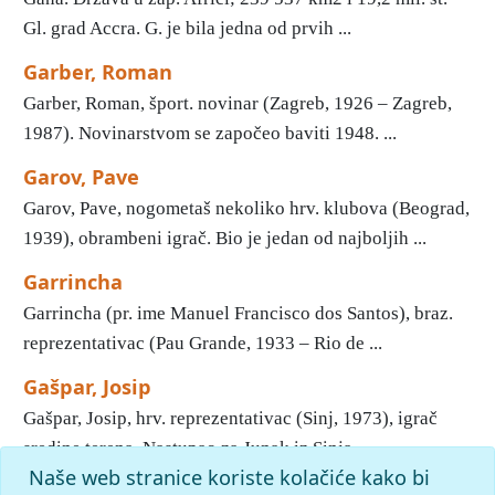
Gl. grad Accra. G. je bila jedna od prvih ...
Garber, Roman
Garber, Roman, šport. novinar (Zagreb, 1926 – Zagreb,
1987). Novinarstvom se započeo baviti 1948. ...
Garov, Pave
Garov, Pave, nogometaš nekoliko hrv. klubova (Beograd,
1939), obrambeni igrač. Bio je jedan od najboljih ...
Garrincha
Garrincha (pr. ime Manuel Francisco dos Santos), braz.
reprezentativac (Pau Grande, 1933 – Rio de ...
Gašpar, Josip
Gašpar, Josip, hrv. reprezentativac (Sinj, 1973), igrač
sredine terena. Nastupao za Junak iz Sinja ...
Naše web stranice koriste kolačiće kako bi
1
2
3
4
5
6
7
8
9
10
»