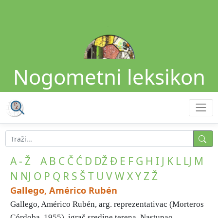
Nogometni leksikon
A - Ž
A
B
C
Č
Ć
D
DŽ
Đ
E
F
G
H
I
J
K
L
LJ
M
N
NJ
O
P
Q
R
S
Š
T
U
V
W
X
Y
Z
Ž
Gallego, Américo Rubén
Gallego, Américo Rubén, arg. reprezentativac (Morteros
Córdoba, 1955), igrač sredine terena. Nastupao ...