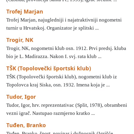
Trofej Marjan
Trofej Marjan, najugledniji i najatraktivniji nogometni
turnir u Hrvatskoj. Organizator je splitski ...
Trogir, NK
Trogir, NK, nogometni klub osn. 1912. Prvi predsj. kluba
bio je L. Madirazza. Nakon I. svj. rata klub ...
TŠK (Topolovečki športski klub)
TŠK (Topolovečki športski klub), nogometni klub iz
Topolovca kraj Siska, osn. 1932. Imena koja je ...
Tudor, Igor
Tudor, Igor, hrv. reprezentativac (Split, 1978), obrambeni
vezni igrač. Nastupao razmjerno kratko ...
Tuđen, Branko
Tuđen, Branko, šport. novinar i dužnosnik (Igrišće,