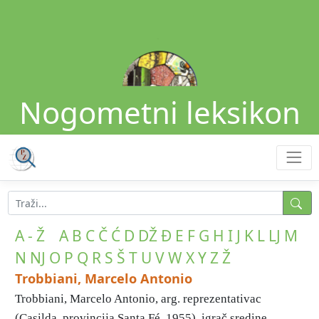
Nogometni leksikon
A - Ž
A
B
C
Č
Ć
D
DŽ
Đ
E
F
G
H
I
J
K
L
LJ
M
N
NJ
O
P
Q
R
S
Š
T
U
V
W
X
Y
Z
Ž
Trobbiani, Marcelo Antonio
Trobbiani, Marcelo Antonio, arg. reprezentativac
(Casilda, provincija Santa Fé, 1955), igrač sredine ...