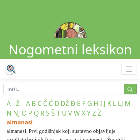
Nogometni leksikon
A - Ž
A
B
C
Č
Ć
D
DŽ
Đ
E
F
G
H
I
J
K
L
LJ
M
N
NJ
O
P
Q
R
S
Š
T
U
V
W
X
Y
Z
Ž
almanasi
almanasi. Prvi godišnjak koji sustavno objavljuje
rezultate brojnih šport. grana, pa i nogometa, Športski ...