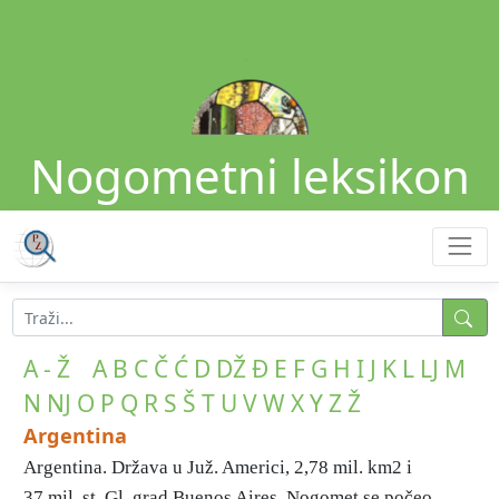
Nogometni leksikon
A - Ž
A
B
C
Č
Ć
D
DŽ
Đ
E
F
G
H
I
J
K
L
LJ
M
N
NJ
O
P
Q
R
S
Š
T
U
V
W
X
Y
Z
Ž
Argentina
Argentina. Država u Juž. Americi, 2,78 mil. km2 i
37 mil. st. Gl. grad Buenos Aires. Nogomet se počeo ...