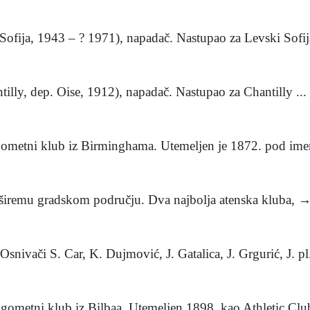
Sofija, 1943 – ? 1971), napadač. Nastupao za Levski Sofija
ntilly, dep. Oise, 1912), napadač. Nastupao za Chantilly ...
ogometni klub iz Birminghama. Utemeljen je 1872. pod ime
na širemu gradskom području. Dva najbolja atenska kluba, 
ivači S. Car, K. Dujmović, J. Gatalica, J. Grgurić, J. pl.
ogometni klub iz Bilbaa. Utemeljen 1898. kao Athletic Club