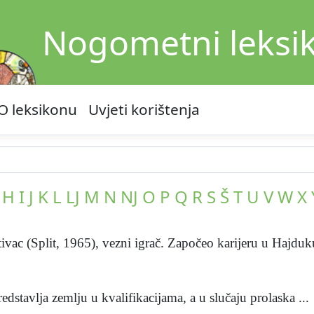
Nogometni leksi
O leksikonu
Uvjeti korištenja
H
I
J
K
L
LJ
M
N
NJ
O
P
Q
R
S
Š
T
U
V
W
X
tivac (Split, 1965), vezni igrač. Započeo karijeru u Hajduku
redstavlja zemlju u kvalifikacijama, a u slučaju prolaska ...