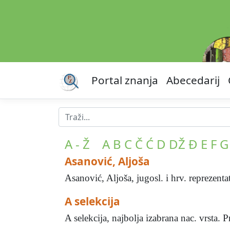
Portal znanja
Abecedarij
A - Ž
A
B
C
Č
Ć
D
DŽ
Đ
E
F
G
Asanović, Aljoša
Asanović, Aljoša, jugosl. i hrv. reprezenta
A selekcija
A selekcija, najbolja izabrana nac. vrsta. P