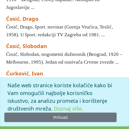
Jugoslaviju ...
Ćosić, Drago
Ćosić, Drago, šport. novinar (Gornja Vrućica, Teslić,
1958). U šport. redakciji TV Zagreba od 1981. ...
Ćosić, Slobodan
Ćosić, Slobodan, nogometni dužnosnik (Beograd, 1920 –
Melbourne, 1995). Jedan od osnivača Crvene zvezde ...
Ćurković, Ivan
Ćurković, Ivan, jugosl. reprezentativac (Mostar, 1944),
Naše web stranice koriste kolačiće kako bi
vratar. Nastupao za Velež iz Mostara (1961–64), ...
Vam omogućili najbolje korisničko
iskustvo, za analizu prometa i korištenje
slovo
ć
: pronađenih odgovora: 4; vrijeme izvršavanja upita:
7 ms
društvenih mreža.
Doznaj više.
Prihvati
© 2026. -
Leksikografski zavod
Miroslav Krleža