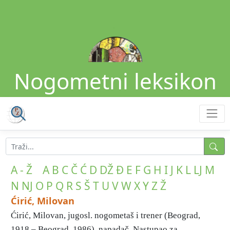
Nogometni leksikon
A - Ž
A
B
C
Č
Ć
D
DŽ
Đ
E
F
G
H
I
J
K
L
LJ
M
N
NJ
O
P
Q
R
S
Š
T
U
V
W
X
Y
Z
Ž
Ćirić, Milovan
Ćirić, Milovan, jugosl. nogometaš i trener (Beograd,
1918 – Beograd, 1986), napadač. Nastupao za