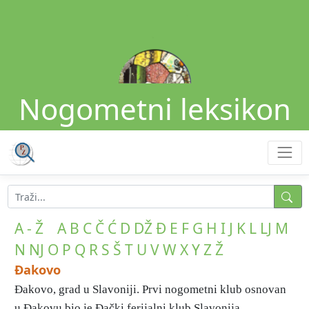
Nogometni leksikon
A - Ž
A
B
C
Č
Ć
D
DŽ
Đ
E
F
G
H
I
J
K
L
LJ
M
N
NJ
O
P
Q
R
S
Š
T
U
V
W
X
Y
Z
Ž
Đakovo
Đakovo, grad u Slavoniji. Prvi nogometni klub osnovan
u Đakovu bio je Đački ferijalni klub Slavonija ...